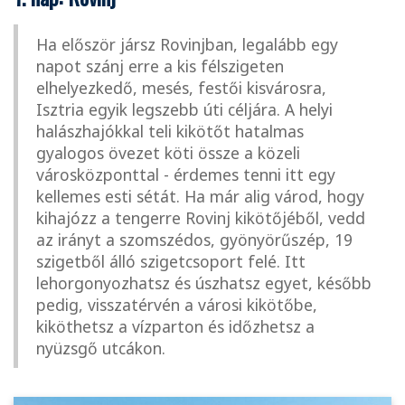
Ha először jársz Rovinjban, legalább egy
napot szánj erre a kis félszigeten
elhelyezkedő, mesés, festői kisvárosra,
Isztria egyik legszebb úti céljára. A helyi
halászhajókkal teli kikötőt hatalmas
gyalogos övezet köti össze a közeli
városközponttal - érdemes tenni itt egy
kellemes esti sétát. Ha már alig várod, hogy
kihajózz a tengerre Rovinj kikötőjéből, vedd
az irányt a szomszédos, gyönyörűszép, 19
szigetből álló szigetcsoport felé. Itt
lehorgonyozhatsz és úszhatsz egyet, később
pedig, visszatérvén a városi kikötőbe,
kiköthetsz a vízparton és időzhetsz a
nyüzsgő utcákon.