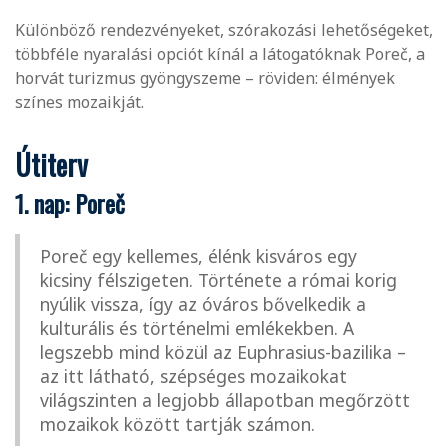
Különböző rendezvényeket, szórakozási lehetőségeket,
többféle nyaralási opciót kínál a látogatóknak Poreč, a
horvát turizmus gyöngyszeme – röviden: élmények
színes mozaikját.
Útiterv
1. nap: Poreč
Poreč egy kellemes, élénk kisváros egy
kicsiny félszigeten. Története a római korig
nyúlik vissza, így az óváros bővelkedik a
kulturális és történelmi emlékekben. A
legszebb mind közül az Euphrasius-bazilika –
az itt látható, szépséges mozaikokat
világszinten a legjobb állapotban megőrzött
mozaikok között tartják számon.