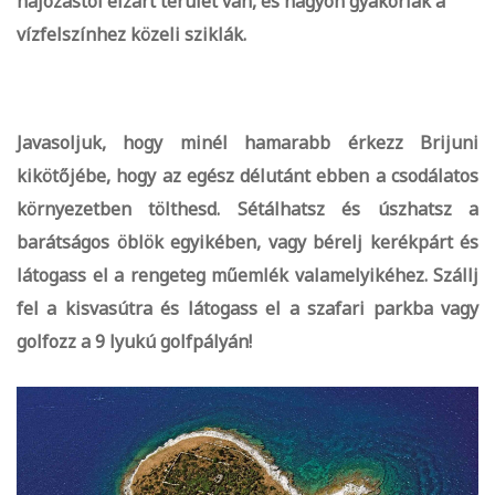
hajózástól elzárt terület van, és nagyon gyakoriak a
vízfelszínhez közeli sziklák.
Javasoljuk, hogy minél hamarabb érkezz Brijuni
kikötőjébe, hogy az egész délutánt ebben a csodálatos
környezetben tölthesd. Sétálhatsz és úszhatsz a
barátságos öblök egyikében, vagy bérelj kerékpárt és
látogass el a rengeteg műemlék valamelyikéhez. Szállj
fel a kisvasútra és látogass el a szafari parkba vagy
golfozz a 9 lyukú golfpályán!