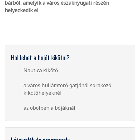
bárból, amelyik a város északnyugati részén
helyezkedik el.
Hol lehet a hajót kikötni?
Nautica kikötő
a város hullámtörő gátjánál sorakozó
kikötőhelyeknél
az öbölben a bójáknál