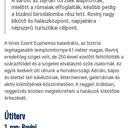
A várost az Illyrian törzsek alapították,
mielőtt a rómaiak elfoglalták, később pedig
a bizánci birodalomba rész lett. Rovinj nagy
kikötő és halászközpont, napjainkra
népszerű turisztikai célpont.
A híres Szent Euphemia katedrális, az Isztria
legmagasabb templomtornya 61 méter magas. Rovinj
eredetileg sziget volt, de 250 évvel ezelőtt feltöltötték a
szárazföldet és a szigetet elválasztó szűk csatornát. Az
egyik kedvelt úti célunk a horvátországi Adrián, bájos
és élettel teli kávézóinak, éttermeinek, galériáinak és
aktív kikötőjének köszönhetően. A reggeli órákban,
reggelizés közben megtekintheti a halászok kikötőbe
érkezését.
Útiterv
1. nap: Rovinj