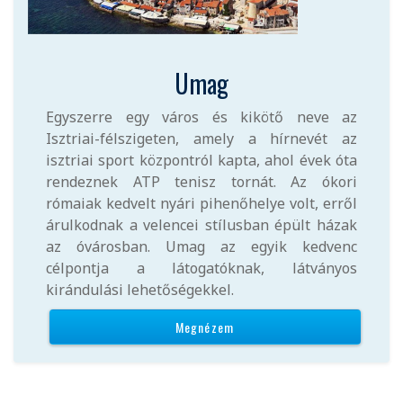
Umag
Egyszerre egy város és kikötő neve az
Isztriai-félszigeten, amely a hírnevét az
isztriai sport központról kapta, ahol évek óta
rendeznek ATP tenisz tornát. Az ókori
rómaiak kedvelt nyári pihenőhelye volt, erről
árulkodnak a velencei stílusban épült házak
az óvárosban. Umag az egyik kedvenc
célpontja a látogatóknak, látványos
kirándulási lehetőségekkel.
Megnézem