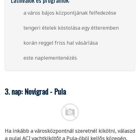
Látnivalók és programok:
a város bájos központjának felfedezése
tengeri ételek kóstolása egy étteremben
korán reggel friss hal vásárlása
este naplementenézés
3. nap: Novigrad - Pula
Ha inkább a városközpontnál szeretnél kikötni, válaszd
a pulai ACI yachtkikötőt a Pula-öböl kellős közepén,