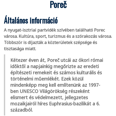
Poreč
Általános információ
A nyugat-isztriai partvidék szívében található Porec
városa. Kultúra, sport, turizmus és a szórakozás városa.
Többször is díjazták a közterületek szépsége és
tisztasága miatt.
Kétezer éven át, Poreč utcái az ókori római
időktől a napjainkig megőrizte az eredeti
építészeti remekeit és számos kulturális és
történelmi műemlékét. Ezek közül
mindenképp meg kell említenünk az 1997-
ben UNESCO Világörökség részeként
elismert és védelmezett, jellegzetes
mozaikjairól híres Euphrasius-bazilikát a 6.
századból.